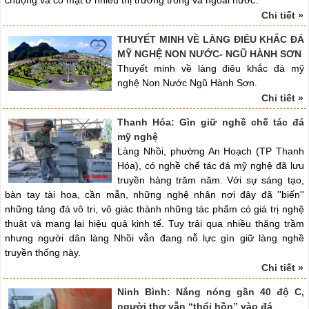
chuộng và có mặt ở nhiều thị trường trong và ngoài nước.
Chi tiết »
THUYẾT MINH VỀ LÀNG ĐIÊU KHẮC ĐÁ
MỸ NGHỆ NON NƯỚC- NGŨ HÀNH SƠN
Thuyết minh về làng điêu khắc đá mỹ
nghệ Non Nước Ngũ Hành Sơn.
Chi tiết »
Thanh Hóa: Gìn giữ nghề chế tác đá
mỹ nghệ
Làng Nhồi, phường An Hoạch (TP Thanh
Hóa), có nghề chế tác đá mỹ nghệ đã lưu
truyền hàng trăm năm. Với sự sáng tạo,
bàn tay tài hoa, cần mẫn, những nghệ nhân nơi đây đã ''biến''
những tảng đá vô tri, vô giác thành những tác phẩm có giá trị nghệ
thuật và mang lại hiệu quả kinh tế. Tuy trải qua nhiều thăng trầm
nhưng người dân làng Nhồi vẫn đang nỗ lực gìn giữ làng nghề
truyền thống này.
Chi tiết »
Ninh Bình: Nắng nóng gần 40 độ C,
người thợ vẫn “thổi hồn” vào đá