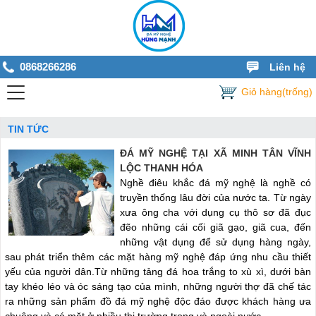
0868266286
Liên hệ
Giỏ hàng(trống)
TIN TỨC
ĐÁ MỸ NGHỆ TẠI XÃ MINH TÂN VĨNH
LỘC THANH HÓA
Nghề điêu khắc đá mỹ nghệ là nghề có
truyền thống lâu đời của nước ta. Từ ngày
xư­a ông cha với dụng cụ thô sơ đã đục
đẽo những cái cối giã gạo, giã cua, đến
những vật dụng để sử dụng hàng ngày,
sau phát triển thêm các mặt hàng mỹ nghệ đáp ứng nhu cầu thiết
yếu của người dân.Từ những tảng đá hoa trắng to xù xì, dưới bàn
tay khéo léo và óc sáng tạo của mình, những người thợ đã chế tác
ra những sản phẩm đồ đá mỹ nghệ độc đáo được khách hàng ưa